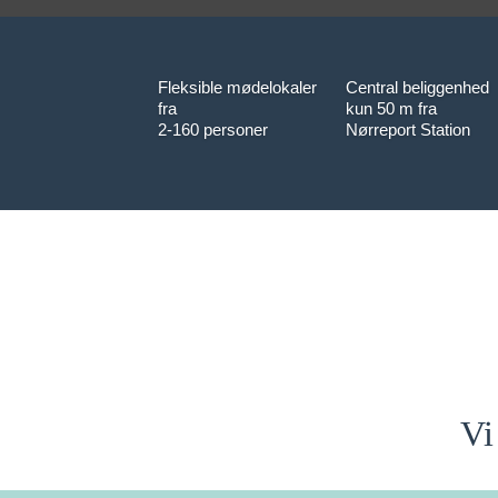
Fleksible mødelokaler
Central beliggenhed
fra
kun 50 m fra
2-160 personer
Nørreport Station
Vi