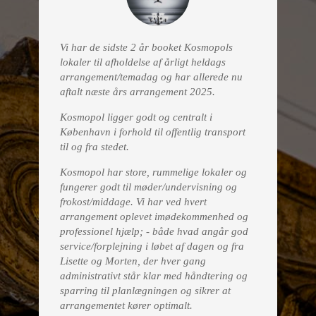
Vi har de sidste 2 år booket Kosmopols
lokaler til afholdelse af årligt heldags
arrangement/temadag og har allerede nu
aftalt næste års arrangement 2025.
Kosmopol ligger godt og centralt i
København i forhold til offentlig transport
til og fra stedet.
Kosmopol har store, rummelige lokaler og
fungerer godt til møder/undervisning og
frokost/middage. Vi har ved hvert
arrangement oplevet imødekommenhed og
professionel hjælp; - både hvad angår god
service/forplejning i løbet af dagen og fra
Lisette og Morten, der hver gang
administrativt står klar med håndtering og
sparring til planlægningen og sikrer at
arrangementet kører optimalt.