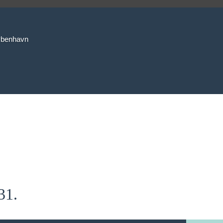
København
31.