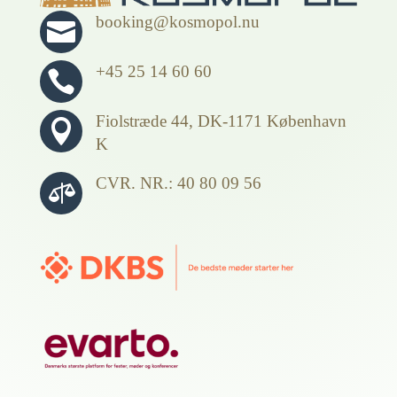
booking@kosmopol.nu

+45 25 14 60 60

Fiolstræde 44, DK-1171 København

K
CVR. NR.: 40 80 09 56
