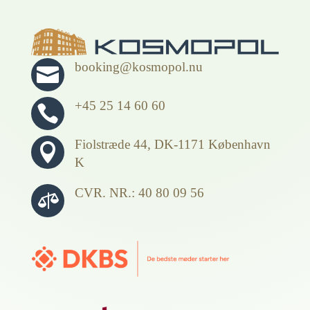
booking@kosmopol.nu

+45 25 14 60 60

Fiolstræde 44, DK-1171 København

K
CVR. NR.: 40 80 09 56
