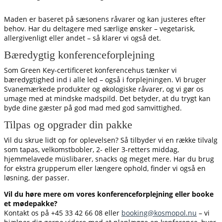
Maden er baseret på sæsonens råvarer og kan justeres efter
behov. Har du deltagere med særlige ønsker – vegetarisk,
allergivenligt eller andet – så klarer vi også det.
Bæredygtig konferenceforplejning
Som Green Key-certificeret konferencehus tænker vi
bæredygtighed ind i alle led – også i forplejningen. Vi bruger
Svanemærkede produkter og økologiske råvarer, og vi gør os
umage med at mindske madspild. Det betyder, at du trygt kan
byde dine gæster på god mad med god samvittighed.
Tilpas og opgrader din pakke
Vil du skrue lidt op for oplevelsen? Så tilbyder vi en række tilvalg
som tapas, velkomstbobler, 2- eller 3-retters middag,
hjemmelavede müslibarer, snacks og meget mere. Har du brug
for ekstra grupperum eller længere ophold, finder vi også en
løsning, der passer.
Vil du høre mere om vores konferenceforplejning eller booke
et mødepakke?
Kontakt os på +45 33 42 66 08 eller
booking@kosmopol.nu
– vi