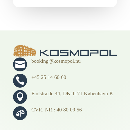
booking@kosmopol.nu

+45 25 14 60 60

Fiolstræde 44, DK-1171 København K

CVR. NR.: 40 80 09 56
