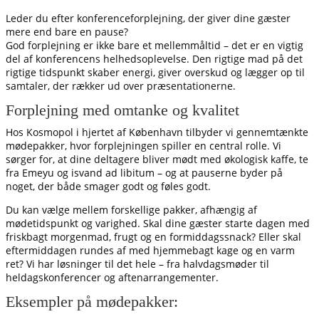
Leder du efter konferenceforplejning, der giver dine gæster
mere end bare en pause?
God forplejning er ikke bare et mellemmåltid – det er en vigtig
del af konferencens helhedsoplevelse. Den rigtige mad på det
rigtige tidspunkt skaber energi, giver overskud og lægger op til
samtaler, der rækker ud over præsentationerne.
Forplejning med omtanke og kvalitet
Hos Kosmopol i hjertet af København tilbyder vi gennemtænkte
mødepakker, hvor forplejningen spiller en central rolle. Vi
sørger for, at dine deltagere bliver mødt med økologisk kaffe, te
fra Emeyu og isvand ad libitum – og at pauserne byder på
noget, der både smager godt og føles godt.
Du kan vælge mellem forskellige pakker, afhængig af
mødetidspunkt og varighed. Skal dine gæster starte dagen med
friskbagt morgenmad, frugt og en formiddagssnack? Eller skal
eftermiddagen rundes af med hjemmebagt kage og en varm
ret? Vi har løsninger til det hele – fra halvdagsmøder til
heldagskonferencer og aftenarrangementer.
Eksempler på mødepakker: